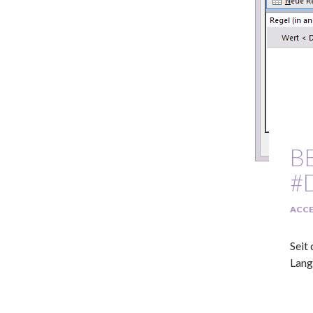
B
#
ACCE
Seit
Lang