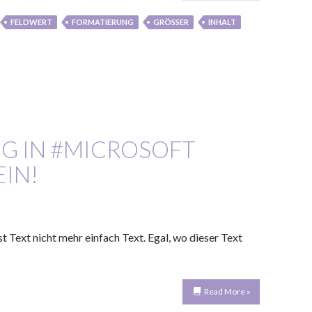
FELDWERT
FORMATIERUNG
GRÖSSER
INHALT
NG IN #MICROSOFT
EIN!
ist Text nicht mehr einfach Text. Egal, wo dieser Text
Read More »