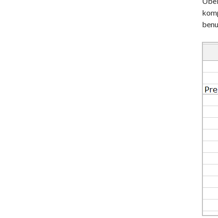
Übel
komp
benu