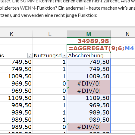
täter. Die
SUMME
kommt mit denen einfach nicht zurecht. Also wa
lizierten
WENN
-Funktion? Ein andermal – heute machen wir’s uns 
tzen), und verwenden eine recht junge Funktion: