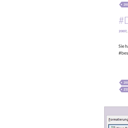
20
#
2007
,
Sie 
#bes
20
ZE