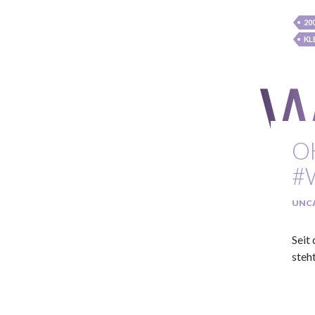
20
KL
O
#
UNC
Seit
steht