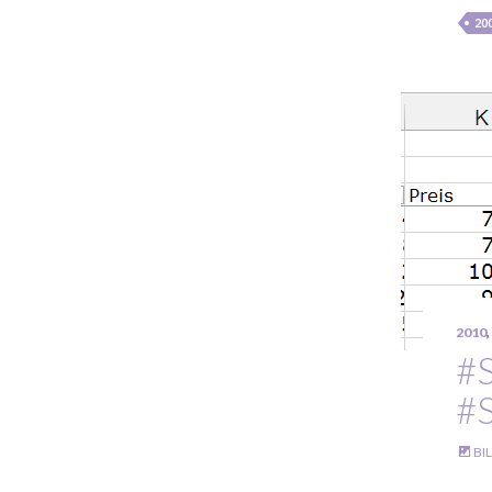
20
2010
,
#
#
BI