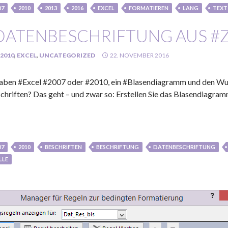
07
2010
2013
2016
EXCEL
FORMATIEREN
LANG
TEXT
DATENBESCHRIFTUNG AUS #ZE
2010
,
EXCEL
,
UNCATEGORIZED
22. NOVEMBER 2016
haben #Excel #2007 oder #2010, ein #Blasendiagramm und den Wuns
chriften? Das geht – und zwar so: Erstellen Sie das Blasendiagra
07
2010
BESCHRIFTEN
BESCHRIFTUNG
DATENBESCHRIFTUNG
LLE