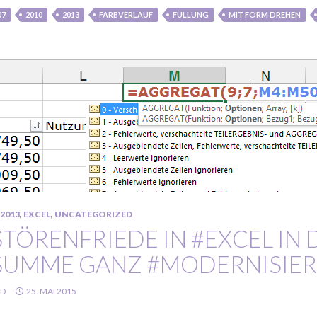
07
2010
2013
FARBVERLAUF
FÜLLUNG
MIT FORM DREHEN
2013
,
EXCEL
,
UNCATEGORIZED
STÖRENFRIEDE IN #EXCEL IN 
SUMME GANZ #MODERNISIER
LD
25. MAI 2015