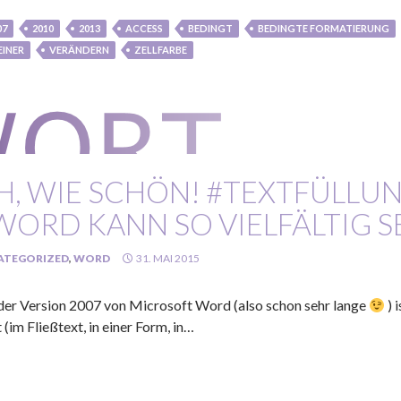
07
2010
2013
ACCESS
BEDINGT
BEDINGTE FORMATIERUNG
EINER
VERÄNDERN
ZELLFARBE
H, WIE SCHÖN! #TEXTFÜLLU
WORD KANN SO VIELFÄLTIG S
ATEGORIZED
,
WORD
31. MAI 2015
 der Version 2007 von Microsoft Word (also schon sehr lange
) 
 (im Fließtext, in einer Form, in…