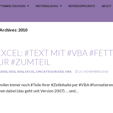
SOFTWARELÖSUNGEN
WEITERBILDUNG
REFERENZPROJEKTE
ABOUT
Archives: 2010
EXCEL: #TEXT MIT #VBA #FET
UR #ZUMTEIL
2010
,
2013
,
2016
,
EXCEL
,
UNCATEGORIZED
,
VBA
25. NOVEMBER 2016
wollen immer noch #Teile Ihrer #Zellinhalte per #VBA #formatieren
hen dabei (das geht seit Version 2007) … und…