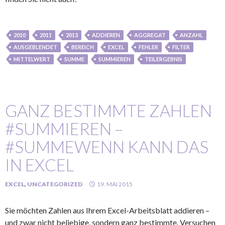
2010
2011
2013
ADDIEREN
AGGREGAT
ANZAHL
AUSGEBLENDET
BEREICH
EXCEL
FEHLER
FILTER
MITTELWERT
SUMME
SUMMIEREN
TEILERGEBNIS
GANZ BESTIMMTE ZAHLEN
#SUMMIEREN –
#SUMMEWENN KANN DAS
IN EXCEL
EXCEL
,
UNCATEGORIZED
19. MAI 2015
Sie möchten Zahlen aus Ihrem Excel-Arbeitsblatt addieren –
und zwar nicht beliebige, sondern ganz bestimmte. Versuchen