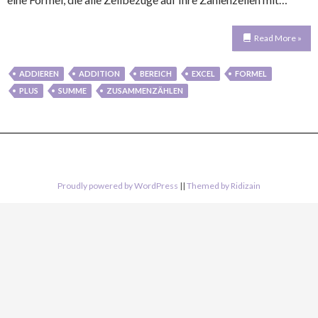
Read More »
ADDIEREN
ADDITION
BEREICH
EXCEL
FORMEL
PLUS
SUMME
ZUSAMMENZÄHLEN
Proudly powered by WordPress
||
Themed by Ridizain