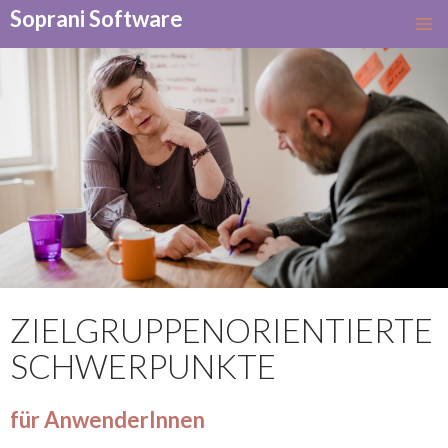
Soprani Software
SKIP
TO
CONTENT
ZIELGRUPPENORIENTIERTE
SCHWERPUNKTE
für AnwenderInnen