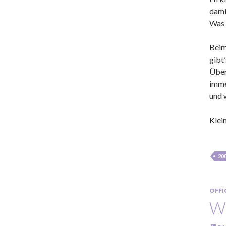
dami
Was 
Beim
gibt
Über
imme
und 
Klein
20
OFFI
W