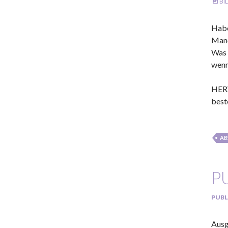
BI
Habe
Manc
Was 
wenn
HERV
best
AB
P
PUBL
Ausg