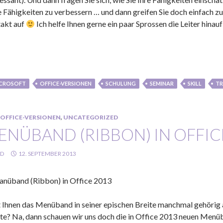
e Fähigkeiten zu verbessern … und dann greifen Sie doch einfach z
akt auf
Ich helfe Ihnen gerne ein paar Sprossen die Leiter hinau
CROSOFT
OFFICE-VERSIONEN
SCHULUNG
SEMINAR
SKILL
TR
OFFICE-VERSIONEN
,
UNCATEGORIZED
ENÜBAND (RIBBON) IN OFFIC
LD
12. SEPTEMBER 2013
 Ihnen das Menüband in seiner epischen Breite manchmal gehörig a
lte? Na, dann schauen wir uns doch die in Office 2013 neuen Men