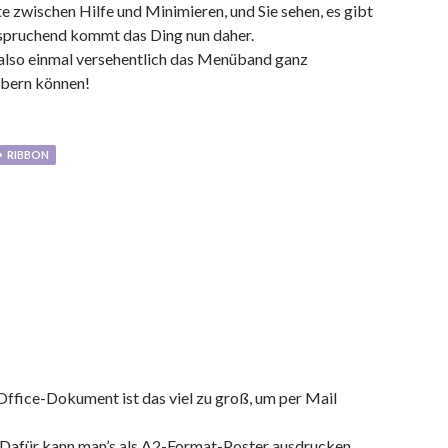
ste zwischen Hilfe und Minimieren, und Sie sehen, es gibt
nspruchend kommt das Ding nun daher.
e also einmal versehentlich das Menüband ganz
ubern können!
RIBBON
Office-Dokument ist das viel zu groß, um per Mail
. Dafür kann man’s als A2-Format-Poster ausdrucken …