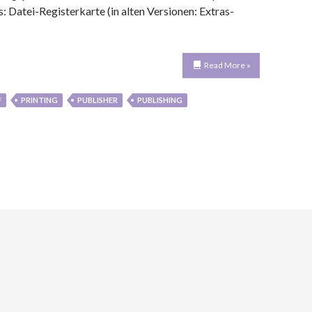
 Datei-Registerkarte (in alten Versionen: Extras-
Read More »
F
PRINTING
PUBLISHER
PUBLISHING