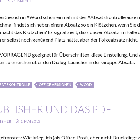
LD
21. MAI 2013
n Sie sich in #Word schon einmal mit der #Absatzkontrolle ausei
hmal findet sich neben einem Absatz so ein Klötzchen, wenn Sie d
macht das Klötzchen? Es signalisiert, dass dieser Absatz im Falle d
 er selbst noch genügend Platz hätte, aber der Folgeabsatz nicht.
ORRAGEND geeignet für Überschriften, diese Einstellung. Und wo
en zu erreichen über den Dialog-Launcher in der Gruppe Absatz.
SATZKONTROLLE
OFFICE-VERSIONEN
WORD
UBLISHER UND DAS PDF
ISHER
1. MAI 2013
efranstes: Wie krieg‘ ich (als Office-Profi, aber nicht Druckdingsz