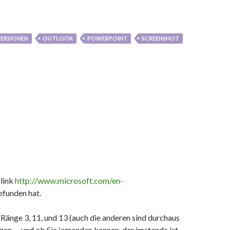
VERSIONEN
OUTLOOK
POWERPOINT
SCREENSHOT
 link
http://www.microsoft.com/en-
efunden hat.
Ränge 3, 11, und 13 (auch die anderen sind durchaus
ätzen … und ob Sie jemanden kennen, der imstande ist,