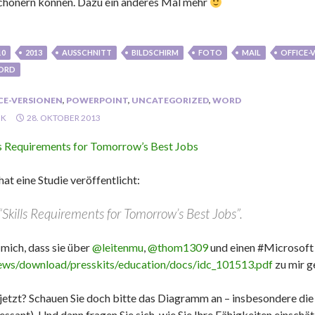
chönern können. Dazu ein anderes Mal mehr
10
2013
AUSSCHNITT
BILDSCHIRM
FOTO
MAIL
OFFICE-
ORD
CE-VERSIONEN
,
POWERPOINT
,
UNCATEGORIZED
,
WORD
NK
28. OKTOBER 2013
ls Requirements for Tomorrow’s Best Jobs
hat eine Studie veröffentlicht:
“Skills Requirements for Tomorrow’s Best Jobs”.
 mich, dass sie über
@leitenmu
,
@thom1309
und einen #Microsoft
ews/download/presskits/education/docs/idc_101513.pdf
zu mir g
jetzt? Schauen Sie doch bitte das Diagramm an – insbesondere die 
ressant). Und dann fragen Sie sich, wie Sie Ihre Fähigkeiten einsch