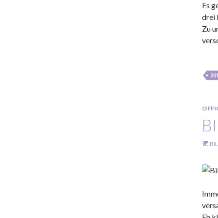
Es g
drei
Zu u
vers
20
OFFI
B
BI
Imme
vers
Eh k