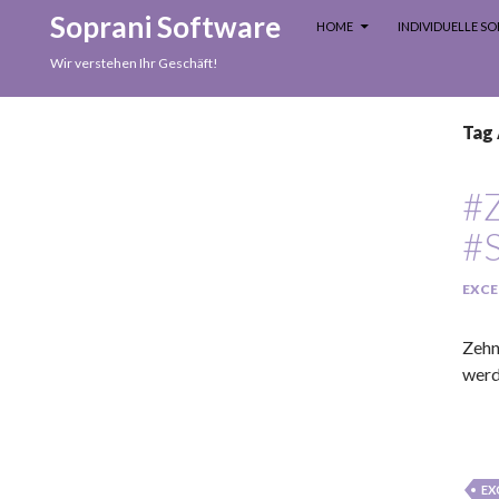
SKIP TO CONTENT
Search
Soprani Software
HOME
INDIVIDUELLE 
Wir verstehen Ihr Geschäft!
Tag 
#
#
EXCE
Zehn
werd
EX