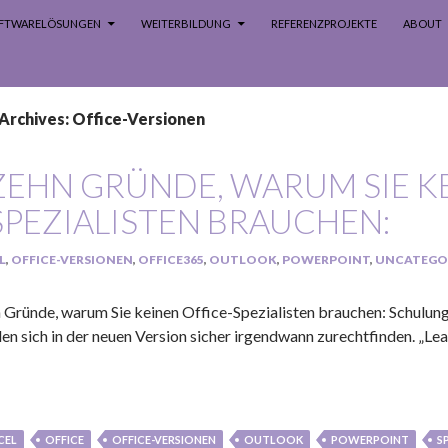
SOFTWARELÖSUNGEN
WEITERBILDUNG
REFERENZPROJEKTE
ABOUT
Archives: Office-Versionen
ZEHN GRÜNDE, WARUM SIE KE
SPEZIALISTEN BRAUCHEN:
L
,
OFFICE-VERSIONEN
,
OFFICE365
,
OUTLOOK
,
POWERPOINT
,
UNCATEGO
 Gründe, warum Sie keinen Office-Spezialisten brauchen: Schulun
en sich in der neuen Version sicher irgendwann zurechtfinden. „Le
CEL
OFFICE
OFFICE-VERSIONEN
OUTLOOK
POWERPOINT
S