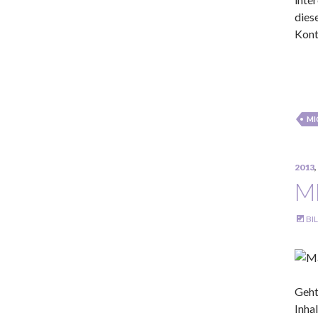
dies
Kont
MI
2013
,
M
BI
Geht
Inha