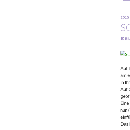
2010
,
S
BI
Auf 
am e
in I
Auf 
geöf
Eine
nun 
einf
Das 