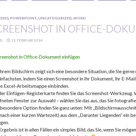
2013
,
POWERPOINT
,
UNCATEGORIZED
,
WORD
CREENSHOT IN OFFICE-DOK
LD
11. FEBRUAR 2014
Ihrem Bildschirm zeigt sich eine besondere Situation, die Sie gern
infachsten, indem Sie einen Screenshot in Ihr Dokument, Ihr E-Mail,
hre Excel-Arbeitsmappe einbinden.
der Einfügen-Registerkarte finden Sie das Screenshot-Werkzeug. We
fneten Fenster zur Auswahl – wählen Sie das aus, das Sie fotografie
 besondere Option finden Sie ganz unten: Mit „Bildschirmausschni
(nach einer kurzen Wartezeit) aus dem „Darunter Liegenden“ ein be
ügen.
Ergebnis ist in allen Fällen ein simples Bild, das Sie, wenn Sie m