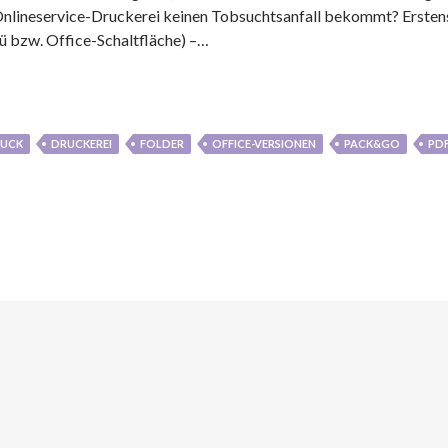
Onlineservice-Druckerei keinen Tobsuchtsanfall bekommt? Erstens:
 bzw. Office-Schaltfläche) –…
UCK
DRUCKEREI
FOLDER
OFFICE-VERSIONEN
PACK&GO
PD