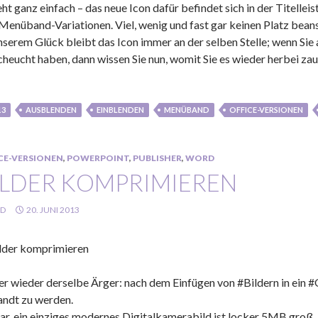
eht ganz einfach – das neue Icon dafür befindet sich in der Titellei
 Menüband-Variationen. Viel, wenig und fast gar keinen Platz bea
nserem Glück bleibt das Icon immer an der selben Stelle; wenn Si
cheucht haben, dann wissen Sie nun, womit Sie es wieder herbei za
13
AUSBLENDEN
EINBLENDEN
MENÜBAND
OFFICE-VERSIONEN
CE-VERSIONEN
,
POWERPOINT
,
PUBLISHER
,
WORD
ILDER KOMPRIMIEREN
LD
20. JUNI 2013
r wieder derselbe Ärger: nach dem Einfügen von #Bildern in ein #
andt zu werden.
lar, ein einziges modernes Digitalkamerabild ist locker 5MB groß