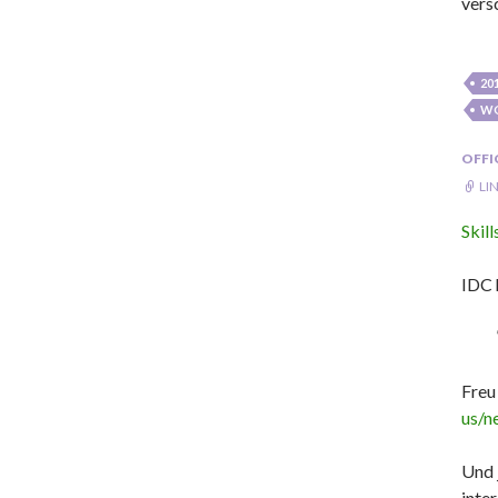
vers
20
W
OFFI
LI
Skil
IDC 
Freu
us/n
Und 
inte