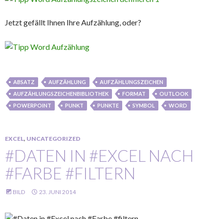
Jetzt gefällt Ihnen Ihre Aufzählung, oder?
ABSATZ
AUFZÄHLUNG
AUFZÄHLUNGSZEICHEN
AUFZÄHLUNGSZEICHENBIBLIOTHEK
FORMAT
OUTLOOK
POWERPOINT
PUNKT
PUNKTE
SYMBOL
WORD
EXCEL
,
UNCATEGORIZED
#DATEN IN #EXCEL NACH
#FARBE #FILTERN
BILD
23. JUNI 2014