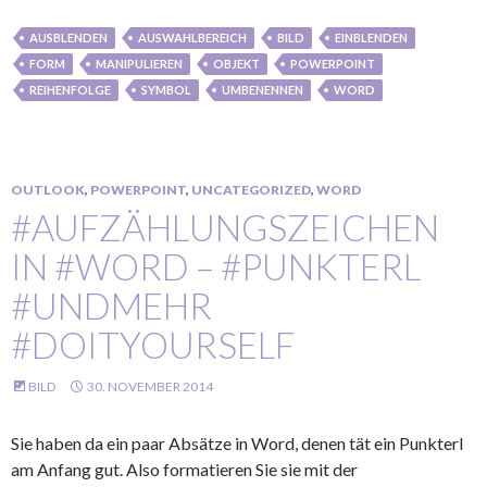
AUSBLENDEN
AUSWAHLBEREICH
BILD
EINBLENDEN
FORM
MANIPULIEREN
OBJEKT
POWERPOINT
REIHENFOLGE
SYMBOL
UMBENENNEN
WORD
OUTLOOK
,
POWERPOINT
,
UNCATEGORIZED
,
WORD
#AUFZÄHLUNGSZEICHEN
IN #WORD – #PUNKTERL
#UNDMEHR
#DOITYOURSELF
BILD
30. NOVEMBER 2014
Sie haben da ein paar Absätze in Word, denen tät ein Punkterl
am Anfang gut. Also formatieren Sie sie mit der