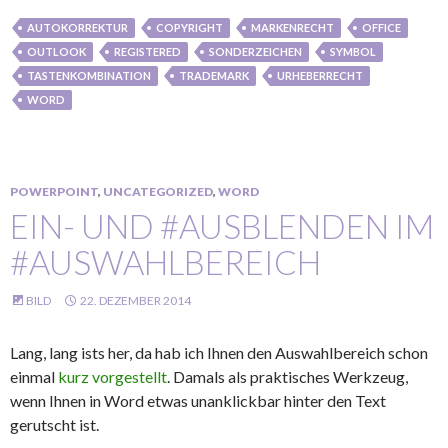
AUTOKORREKTUR
COPYRIGHT
MARKENRECHT
OFFICE
OUTLOOK
REGISTERED
SONDERZEICHEN
SYMBOL
TASTENKOMBINATION
TRADEMARK
URHEBERRECHT
WORD
POWERPOINT
,
UNCATEGORIZED
,
WORD
EIN- UND #AUSBLENDEN IM
#AUSWAHLBEREICH
BILD
22. DEZEMBER 2014
Lang, lang ists her, da hab ich Ihnen den Auswahlbereich schon
einmal
kurz vorgestellt
. Damals als praktisches Werkzeug,
wenn Ihnen in Word etwas unanklickbar hinter den Text
gerutscht ist.