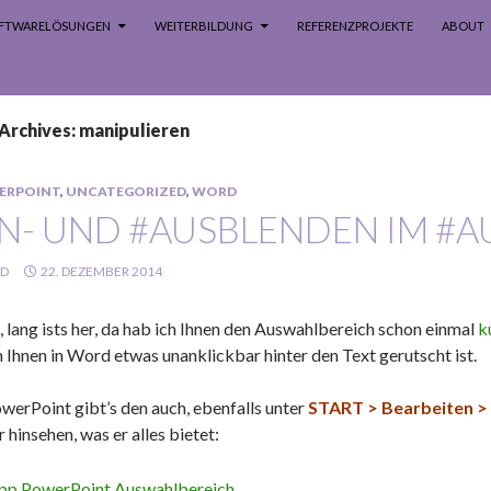
SOFTWARELÖSUNGEN
WEITERBILDUNG
REFERENZPROJEKTE
ABOUT
Archives: manipulieren
ERPOINT
,
UNCATEGORIZED
,
WORD
IN- UND #AUSBLENDEN IM #
LD
22. DEZEMBER 2014
, lang ists her, da hab ich Ihnen den Auswahlbereich schon einmal
k
 Ihnen in Word etwas unanklickbar hinter den Text gerutscht ist.
owerPoint gibt’s den auch, ebenfalls unter
START > Bearbeiten >
 hinsehen, was er alles bietet: