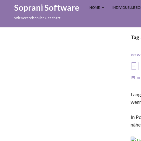
SKIP TO CONTENT
Search
Soprani Software
HOME
INDIVIDUELLE 
Wir verstehen Ihr Geschäft!
Tag 
POW
E
BI
Lang
wenn
In P
näher