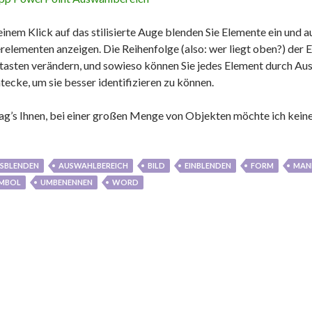
einem Klick auf das stilisierte Auge blenden Sie Elemente ein und 
relementen anzeigen. Die Reihenfolge (also: wer liegt oben?) der 
ltasten verändern, und sowieso können Sie jedes Element durch Au
tecke, um sie besser identifizieren zu können.
sag’s Ihnen, bei einer großen Menge von Objekten möchte ich kein
SBLENDEN
AUSWAHLBEREICH
BILD
EINBLENDEN
FORM
MANI
MBOL
UMBENENNEN
WORD