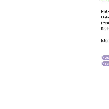
Mit 
Unte
Pfei
Rech
Ich 
AU
SY