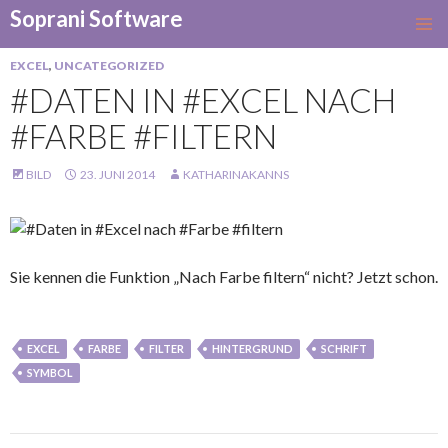
Soprani Software
SKIP
TO
EXCEL
,
UNCATEGORIZED
CONTENT
#DATEN IN #EXCEL NACH
#FARBE #FILTERN
BILD
23. JUNI 2014
KATHARINAKANNS
Sie kennen die Funktion „Nach Farbe filtern“ nicht? Jetzt schon.
EXCEL
FARBE
FILTER
HINTERGRUND
SCHRIFT
SYMBOL