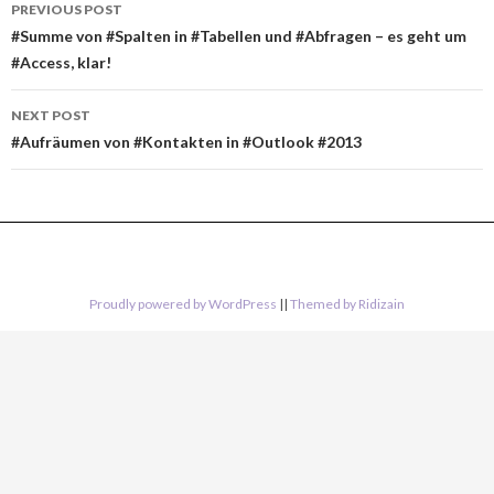
Post
PREVIOUS POST
navigation
#Summe von #Spalten in #Tabellen und #Abfragen – es geht um
#Access, klar!
NEXT POST
#Aufräumen von #Kontakten in #Outlook #2013
Proudly powered by WordPress
||
Themed by Ridizain