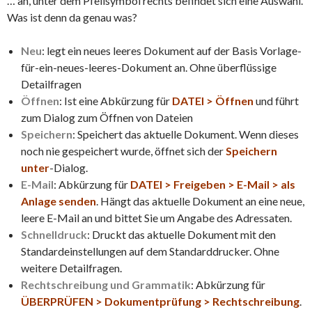
… ah, unter dem Pfeilsymbol rechts befindet sich eine Auswahl.
Was ist denn da genau was?
Neu
: legt ein neues leeres Dokument auf der Basis Vorlage-
für-ein-neues-leeres-Dokument an. Ohne überflüssige
Detailfragen
Öffnen
: Ist eine Abkürzung für
DATEI > Öffnen
und führt
zum Dialog zum Öffnen von Dateien
Speichern
: Speichert das aktuelle Dokument. Wenn dieses
noch nie gespeichert wurde, öffnet sich der
Speichern
unter
-Dialog.
E-Mail
: Abkürzung für
DATEI > Freigeben > E-Mail > als
Anlage senden
. Hängt das aktuelle Dokument an eine neue,
leere E-Mail an und bittet Sie um Angabe des Adressaten.
Schnelldruck
: Druckt das aktuelle Dokument mit den
Standardeinstellungen auf dem Standarddrucker. Ohne
weitere Detailfragen.
Rechtschreibung und Grammatik
: Abkürzung für
ÜBERPRÜFEN > Dokumentprüfung > Rechtschreibung
.