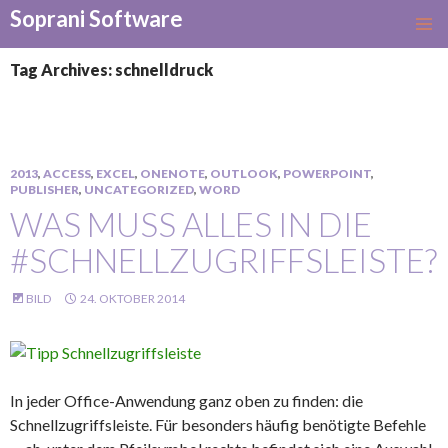
Soprani Software
SKIP
TO
Tag Archives: schnelldruck
CONTENT
2013
,
ACCESS
,
EXCEL
,
ONENOTE
,
OUTLOOK
,
POWERPOINT
,
PUBLISHER
,
UNCATEGORIZED
,
WORD
WAS MUSS ALLES IN DIE
#SCHNELLZUGRIFFSLEISTE?
BILD
24. OKTOBER 2014
In jeder Office-Anwendung ganz oben zu finden: die
Schnellzugriffsleiste. Für besonders häufig benötigte Befehle