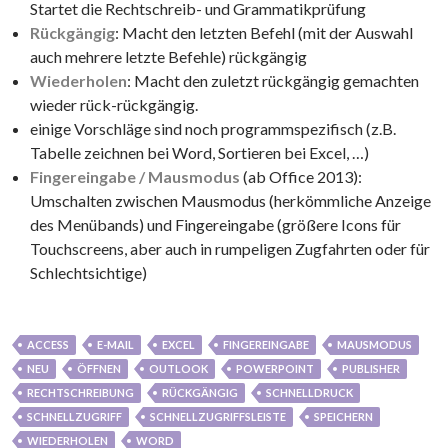
Startet die Rechtschreib- und Grammatikprüfung
Rückgängig
: Macht den letzten Befehl (mit der Auswahl
auch mehrere letzte Befehle) rückgängig
Wiederholen
: Macht den zuletzt rückgängig gemachten
wieder rück-rückgängig.
einige Vorschläge sind noch programmspezifisch (z.B.
Tabelle zeichnen bei Word, Sortieren bei Excel, …)
Fingereingabe / Mausmodus
(ab Office 2013):
Umschalten zwischen Mausmodus (herkömmliche Anzeige
des Menübands) und Fingereingabe (größere Icons für
Touchscreens, aber auch in rumpeligen Zugfahrten oder für
Schlechtsichtige)
ACCESS
E-MAIL
EXCEL
FINGEREINGABE
MAUSMODUS
NEU
ÖFFNEN
OUTLOOK
POWERPOINT
PUBLISHER
RECHTSCHREIBUNG
RÜCKGÄNGIG
SCHNELLDRUCK
SCHNELLZUGRIFF
SCHNELLZUGRIFFSLEISTE
SPEICHERN
WIEDERHOLEN
WORD