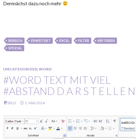
Demnächst dazu noch mehr
BEREICH
ERWEITERT
EXCEL
FILTER
KRITERIEN
SPEZIAL
UNCATEGORIZED
,
WORD
#WORD TEXT MIT VIEL
#ABSTAND D A R S T E L L E N
BILD
1. MAI 2014