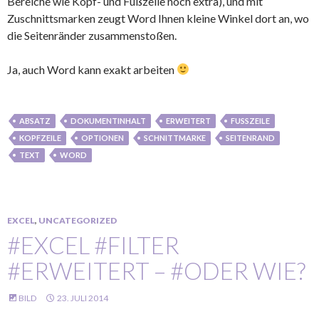
Bereiche wie Kopf- und Fußzeile noch extra), und mit
Zuschnittsmarken zeugt Word Ihnen kleine Winkel dort an, wo
die Seitenränder zusammenstoßen.
Ja, auch Word kann exakt arbeiten
ABSATZ
DOKUMENTINHALT
ERWEITERT
FUSSZEILE
KOPFZEILE
OPTIONEN
SCHNITTMARKE
SEITENRAND
TEXT
WORD
EXCEL
,
UNCATEGORIZED
#EXCEL #FILTER
#ERWEITERT – #ODER WIE?
BILD
23. JULI 2014