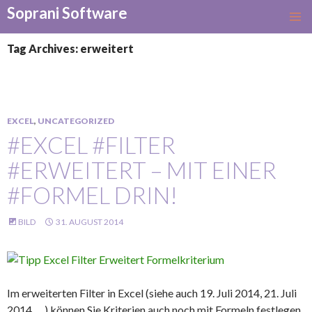
Soprani Software
SKIP
TO
Tag Archives: erweitert
CONTENT
EXCEL
,
UNCATEGORIZED
#EXCEL #FILTER
#ERWEITERT – MIT EINER
#FORMEL DRIN!
BILD
31. AUGUST 2014
Im erweiterten Filter in Excel (siehe auch 19. Juli 2014, 21. Juli
2014, …) können Sie Kriterien auch noch mit Formeln festlegen.