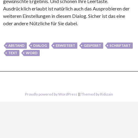
gewünschte Ergebnis. Und schonen Ihre Leertaste.
Ausdrücklich erlaubt ist natürlich auch das Ausprobieren der
weiteren Einstellungen in diesem Dialog. Sicher ist das eine
oder andere Nützliche für Sie dabei.
ABSTAND
DIALOG
ERWEITERT
GESPERRT
SCHRIFTART
TEXT
WORD
Proudly powered by WordPress
||
Themed by Ridizain