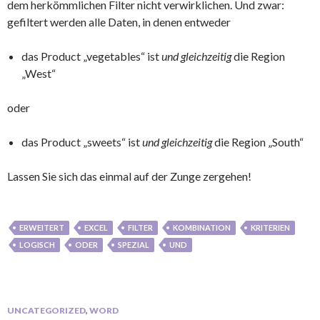
dem herkömmlichen Filter nicht verwirklichen. Und zwar:
gefiltert werden alle Daten, in denen entweder
das Product „vegetables“ ist
und gleichzeitig
die Region
„West“
oder
das Product „sweets“ ist
und gleichzeitig
die Region „South“
Lassen Sie sich das einmal auf der Zunge zergehen!
ERWEITERT
EXCEL
FILTER
KOMBINATION
KRITERIEN
LOGISCH
ODER
SPEZIAL
UND
UNCATEGORIZED
,
WORD