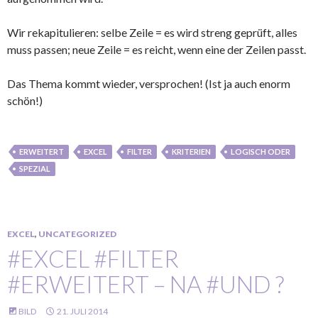
Wir rekapitulieren: selbe Zeile = es wird streng geprüft, alles
muss passen; neue Zeile = es reicht, wenn eine der Zeilen passt.
Das Thema kommt wieder, versprochen! (Ist ja auch enorm
schön!)
ERWEITERT
EXCEL
FILTER
KRITERIEN
LOGISCH ODER
SPEZIAL
EXCEL
,
UNCATEGORIZED
#EXCEL #FILTER
#ERWEITERT – NA #UND ?
BILD
21. JULI 2014