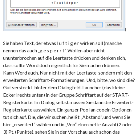
Sie haben Text, der etwas l u f t i g e r wirken soll (manche
nennen das auch „g e s p e r r t“. Wollen aber nicht
ununterbrochen auf die Leertaste drücken und denken sich,
dass sollte Word doch eigentlich für Sie machen können.
Kann Word auch. Nur nicht mit der Leertaste, sondern mit den
erweiterten Schriftart-Formatierungen. Und, bitte, wo sind die?
Gut versteckt: hinter dem Dialogfeld-Launcher (das kleine
Eckerl rechts unten) in der Gruppe Schriftart auf der START-
Registerkarte. Im Dialog selbst müssen Sie dann die Erweitert-
Registerkarte auswählen. Ein ganzer Pool an cooeln Optionen
tut sich auf. Die, die wir suchen, heißt „Abstand“, und wenn Sie
hier „erweitert“ wählen und in „Von“ einen nette Anzahl (2 oder
3) Pt. (Punkte), sehen Sie in der Vorschau auch schon das