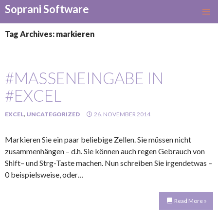
Soprani Software
SKIP
TO
Tag Archives: markieren
CONTENT
#MASSENEINGABE IN
#EXCEL
EXCEL
,
UNCATEGORIZED
26. NOVEMBER 2014
Markieren Sie ein paar beliebige Zellen. Sie müssen nicht
zusammenhängen – d.h. Sie können auch regen Gebrauch von
Shift– und Strg-Taste machen. Nun schreiben Sie irgendetwas –
0 beispielsweise, oder…
Read More »