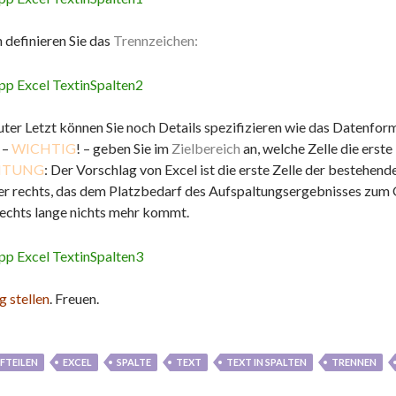
 definieren Sie das
Trennzeichen:
uter Letzt können Sie noch Details spezifizieren wie das Datenform
 –
WICHTIG
! – geben Sie im
Zielbereich
an, welche Zelle die erste
HTUNG
: Der Vorschlag von Excel ist die erste Zelle der bestehend
er rechts, das dem Platzbedarf des Aufspaltungsergebnisses zum Opf
rechts lange nichts mehr kommt.
g stellen
. Freuen.
FTEILEN
EXCEL
SPALTE
TEXT
TEXT IN SPALTEN
TRENNEN