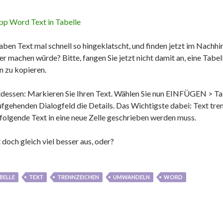
aben Text mal schnell so hingeklatscht, und finden jetzt im Nachhine
r machen würde? Bitte, fangen Sie jetzt nicht damit an, eine Tabell
in zu kopieren.
tdessen: Markieren Sie Ihren Text. Wählen Sie nun EINFÜGEN > Tabe
ufgehenden Dialogfeld die Details. Das Wichtigste dabei: Text tren
folgende Text in eine neue Zelle geschrieben werden muss.
 doch gleich viel besser aus, oder?
BELLE
TEXT
TRENNZEICHEN
UMWANDELN
WORD