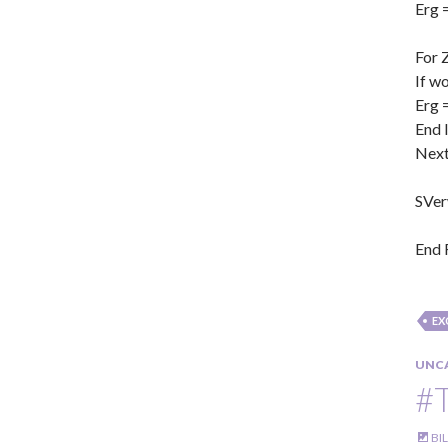
Erg =
For 
If w
Erg =
End 
Next
SVer
End 
EX
UNC
#
BI