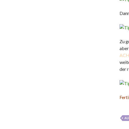
Dann
Zu g
aber
AC
weit
der 
Ferti
AU