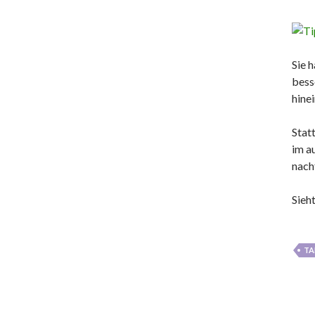
Sie h
besse
hine
Stat
im a
nach
Sieht
TA