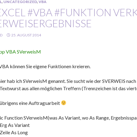
L
,
UNCATEGORIZED
,
VBA
EXCEL #VBA #FUNKTION VER
ERWEISERGEBNISSE
LD
25. AUGUST 2014
VBA können Sie eigene Funktionen kreieren.
hier hab ich SVerweisM genannt. Sie sucht wie der SVERWEIS nach
 Textwurst aus allen möglichen Treffern (Trennzeichen ist das vier
übrigens eine Auftragsarbeit
ic Function SVerweisM(was As Variant, wo As Range, Ergebnisspal
Erg As Variant
Zeile As Long