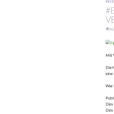
EXCE
#
V
BI
Mit 
Die 
eine
War 
Publ
Dim 
Dim 