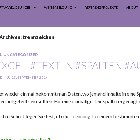
SOFTWARELÖSUNGEN
WEITERBILDUNG
REFERENZPROJEKTE
ABOUT
Archives: trennzeichen
L
,
UNCATEGORIZED
EXCEL: #TEXT IN #SPALTEN #
LD
13. SEPTEMBER 2014
r wieder einmal bekommt man Daten, wo jemand Inhalte in eine Spal
ten aufgeteilt sein sollten. Für eine einmalige Textspalterei genü
rsten Schritt legen Sie fest, ob die Trennung bei einem bestimmte