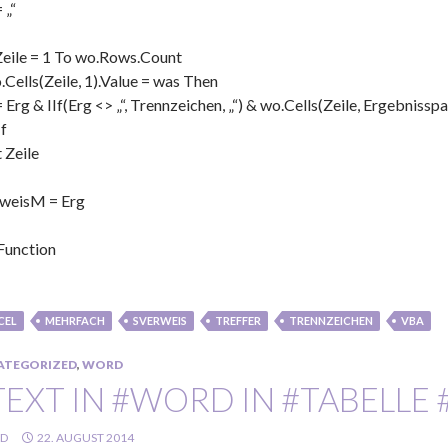
 „“
Zeile = 1 To wo.Rows.Count
o.Cells(Zeile, 1).Value = was Then
 Erg & IIf(Erg <> „“, Trennzeichen, „“) & wo.Cells(Zeile, Ergebnisspa
If
 Zeile
weisM = Erg
Function
CEL
MEHRFACH
SVERWEIS
TREFFER
TRENNZEICHEN
VBA
ATEGORIZED
,
WORD
TEXT IN #WORD IN #TABELL
LD
22. AUGUST 2014