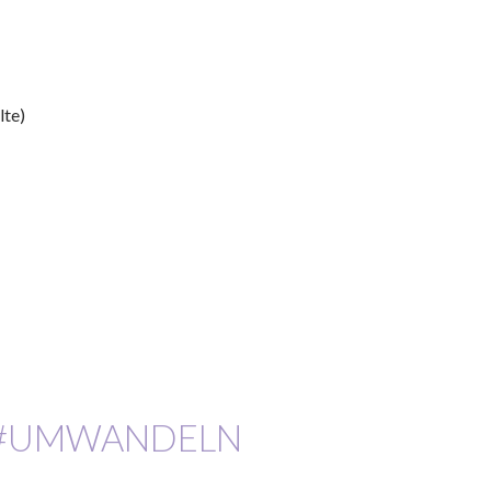
lte)
E #UMWANDELN