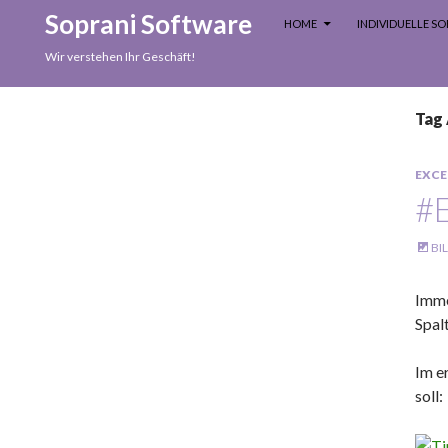
SKIP TO CONTENT
Search
Soprani Software
HOME
INDIVIDUELLE 
Wir verstehen Ihr Geschäft!
Tag 
EXCE
#
BI
Imme
Spal
Im e
soll: