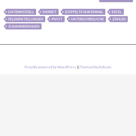
DATENMODELL
DISKRET
DOPPELTE NUR EINMAL
EXCEL
FELDEINSTELLUNGEN
PIVOT
UNTERSCHIEDLICHE
ZÄHLEN
ZUSAMMENFASSEN
Proudly powered by WordPress
||
Themed by Ridizain