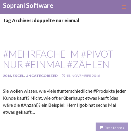
Soprani Software
SKIP
TO
Tag Archives: doppelte nur einmal
CONTENT
#MEHRFACHE IM #PIVOT
NUR #EINMAL #ZÄHLEN
2016
,
EXCEL
,
UNCATEGORIZED
15. NOVEMBER 2016
Sie wollen wissen, wie viele #unterschiedliche #Produkte jeder
Kunde kauft? Nicht, wie oft er überhaupt etwas kauft (das
wäre die #Anzahl)? ein Beispiel: Herr Ilgob hat sechs Mal
etwas gekauft…
Read More »