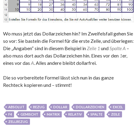
Wo muss jetzt das Dollarzeichen hin? Im Zweifelsfall gehen Sie
so vor: Sie basteln die Formel für die erste Zelle, und überlegen:
Die „Angaben“ sind in diesem Beispiel in
Zeile 1
und
Spalte A
–
also muss dort auch das Dollarzeichen hin. Eines vor den
1
er,
eines vor das
A
. Alles andere bleibt dollarfrei.
Die so vorbereitete Formel lässt sich nun in das ganze
Rechteck kopieren und – stimmt!
ABSOLUT
BEZUG
DOLLAR
DOLLARZEICHEN
EXCEL
F4
GEMISCHT
MATRIX
RELATIV
SPALTE
ZEILE
ZELLBEZUG