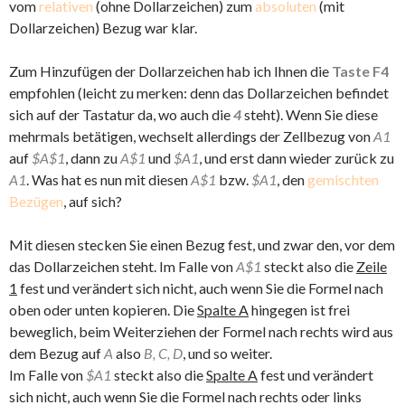
vom
relativen
(ohne Dollarzeichen) zum
absoluten
(mit
Dollarzeichen) Bezug war klar.
Zum Hinzufügen der Dollarzeichen hab ich Ihnen die
Taste F4
empfohlen (leicht zu merken: denn das Dollarzeichen befindet
sich auf der Tastatur da, wo auch die
4
steht). Wenn Sie diese
mehrmals betätigen, wechselt allerdings der Zellbezug von
A1
auf
$A$1
, dann zu
A$1
und
$A1
, und erst dann wieder zurück zu
A1
. Was hat es nun mit diesen
A$1
bzw.
$A1
, den
gemischten
Bezügen
, auf sich?
Mit diesen stecken Sie einen Bezug fest, und zwar den, vor dem
das Dollarzeichen steht. Im Falle von
A$1
steckt also die
Zeile
1
fest und verändert sich nicht, auch wenn Sie die Formel nach
oben oder unten kopieren. Die
Spalte A
hingegen ist frei
beweglich, beim Weiterziehen der Formel nach rechts wird aus
dem Bezug auf
A
also
B, C, D
, und so weiter.
Im Falle von
$A1
steckt also die
Spalte A
fest und verändert
sich nicht, auch wenn Sie die Formel nach rechts oder links