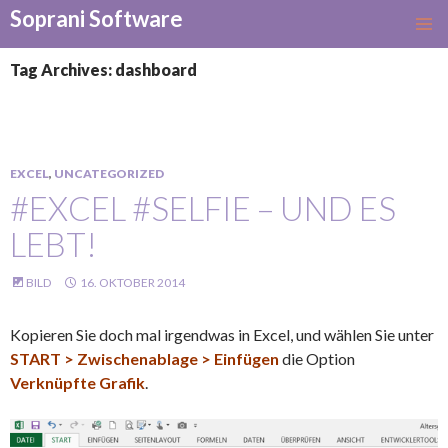
Soprani Software
SKIP
TO
Tag Archives: dashboard
CONTENT
EXCEL
,
UNCATEGORIZED
#EXCEL #SELFIE – UND ES
LEBT!
BILD
16. OKTOBER 2014
Kopieren Sie doch mal irgendwas in Excel, und wählen Sie unter
START > Zwischenablage > Einfügen
die Option
Verknüpfte Grafik
.