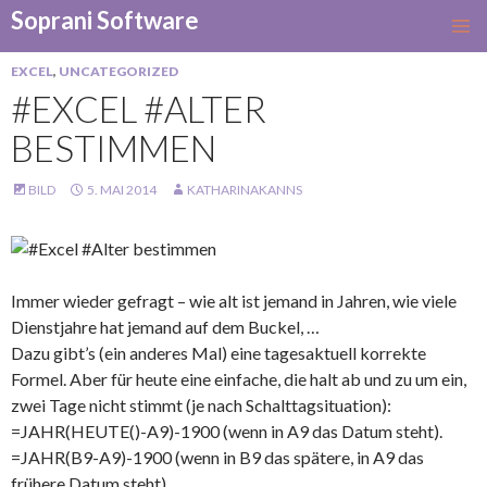
Soprani Software
SKIP
TO
EXCEL
,
UNCATEGORIZED
CONTENT
#EXCEL #ALTER
BESTIMMEN
BILD
5. MAI 2014
KATHARINAKANNS
Immer wieder gefragt – wie alt ist jemand in Jahren, wie viele
Dienstjahre hat jemand auf dem Buckel, …
Dazu gibt’s (ein anderes Mal) eine tagesaktuell korrekte
Formel. Aber für heute eine einfache, die halt ab und zu um ein,
zwei Tage nicht stimmt (je nach Schalttagsituation):
=JAHR(HEUTE()-A9)-1900 (wenn in A9 das Datum steht).
=JAHR(B9-A9)-1900 (wenn in B9 das spätere, in A9 das
frühere Datum steht).