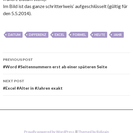
Im Bild ist das ganze schritterlweis‘ aufgeschlüsselt (gültig für
den 5.5.2014).
DATUM
DIFFERENZ
EXCEL
FORMEL
HEUTE
JAHR
Post
PREVIOUS POST
navigation
#Word #Seitennummern erst ab einer späteren Seite
NEXT POST
#Excel #Alter in #Jahren exakt
Proudly powered by WordPress
||
Themed by Ridizain