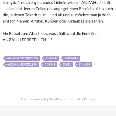
Das gibt’s noch ergänzendes Geheimwissen: ANZAHL2 zählt
… alle nicht-leeren Zellen des angegebenen Bereichs. Also auch
die, in denen Text drin ist … und ab und zu möchte man ja doch
einfach Namen, Artikel, Kunden oder Urlaubsziele zählen.
Ein Rätsel zum Abschluss: was zählt wohl die Funktion
ANZAHLLEEREZELLEN … ?
AGGREGATFUNKTION
ANZAHL
ANZAHL2
ANZAHLLEEREZELLEN
COUNT
EXCEL
ZÄHLEN
Proudly powered by WordPress
||
Themed by Ridizain