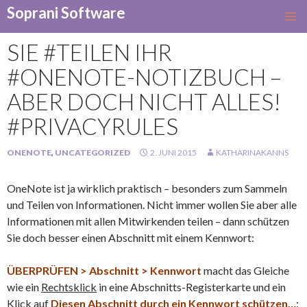
Soprani Software
SKIP
TO
SIE #TEILEN IHR
CONTENT
#ONENOTE-NOTIZBUCH –
ABER DOCH NICHT ALLES!
#PRIVACYRULES
ONENOTE
,
UNCATEGORIZED
2. JUNI 2015
KATHARINAKANNS
OneNote ist ja wirklich praktisch – besonders zum Sammeln
und Teilen von Informationen. Nicht immer wollen Sie aber alle
Informationen mit allen Mitwirkenden teilen – dann schützen
Sie doch besser einen Abschnitt mit einem Kennwort:
ÜBERPRÜFEN > Abschnitt > Kennwort
macht das Gleiche
wie ein
Rechtsklick
in eine Abschnitts-Registerkarte und ein
Klick
auf
Diesen Abschnitt durch ein Kennwort schützen…
: