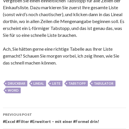
Vergeben Sie einen einheitlichen Tabstopp für alle Zeilen der
Einkaufsliste. Dazu markieren Sie zuerst Ihre gesamte Liste
(sonst wird’s noch chaotischer), und klicken dann in das Lineal
dorthin, wo in allen Zeilen die Mengenangabe beginnen soll. Es
erscheint ein L-förmiger Tabstopp, und das ist genau das, was
Sie für so eine schnelle Liste brauchen.
Ach, Sie hätten gerne eine richtige Tabelle aus Ihrer Liste
gemacht? Schauen Sie morgen vorbei, ich zeig Ihnen, wie Sie
das schnell machen können.
DRUCKBAR
LINEAL
LISTE
TABSTOPP
TABULATOR
WORD
Post
PREVIOUS POST
navigation
#Excel #Filter #Erweitert – mit einer #Formel drin!