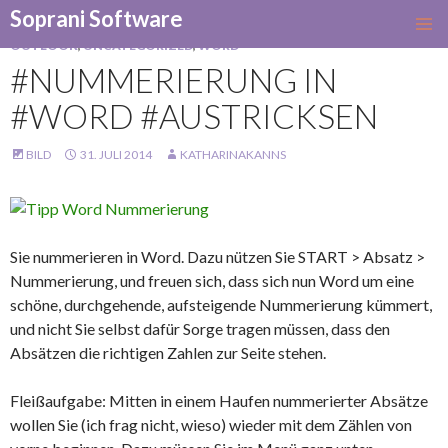
Soprani Software
SKIP
OUTLOOK
,
UNCATEGORIZED
,
WORD
TO
#NUMMERIERUNG IN
CONTENT
#WORD #AUSTRICKSEN
BILD
31. JULI 2014
KATHARINAKANNS
Sie nummerieren in Word. Dazu nützen Sie START > Absatz >
Nummerierung, und freuen sich, dass sich nun Word um eine
schöne, durchgehende, aufsteigende Nummerierung kümmert,
und nicht Sie selbst dafür Sorge tragen müssen, dass den
Absätzen die richtigen Zahlen zur Seite stehen.
Fleißaufgabe: Mitten in einem Haufen nummerierter Absätze
wollen Sie (ich frag nicht, wieso) wieder mit dem Zählen von