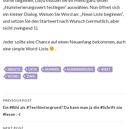
vorne beginnen. Dazu müssen Sie im Menü ganz unten
„Nummerierungswert festlegen“ auswählen. Nun öffnet sich
ein kleiner Dialog. Weisen Sie Word an: „Neue Liste beginnen“,
und setzen Sie den Startwert nach Wunsch (vermutlich, aber
nicht zwingend 1).
Jeder sollte eine Chance auf einen Neuanfang bekommen, auch
eine simple Word-Liste
.
ABSATZ
LISTE
NUMMER
NUMMERIERUNG
WERT
WORD
ZAHL
Post
PREVIOUS POST
navigation
Ein #Bild als #Texthintergrund? Da kann man ja die #Schrift nie
#lesen :-(
NEXT POST