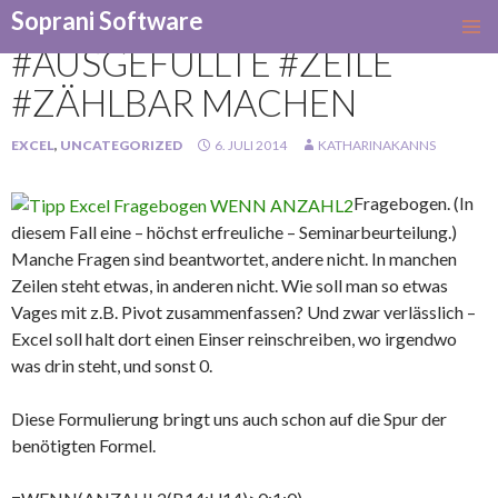
Soprani Software
SKIP
#AUSGEFÜLLTE #ZEILE
TO
#ZÄHLBAR MACHEN
CONTENT
EXCEL
,
UNCATEGORIZED
6. JULI 2014
KATHARINAKANNS
Fragebogen. (In
diesem Fall eine – höchst erfreuliche – Seminarbeurteilung.)
Manche Fragen sind beantwortet, andere nicht. In manchen
Zeilen steht etwas, in anderen nicht. Wie soll man so etwas
Vages mit z.B. Pivot zusammenfassen? Und zwar verlässlich –
Excel soll halt dort einen Einser reinschreiben, wo irgendwo
was drin steht, und sonst 0.
Diese Formulierung bringt uns auch schon auf die Spur der
benötigten Formel.