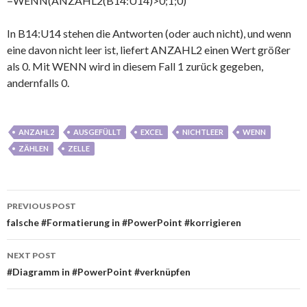
=WENN(ANZAHL2(B14:U14)>0;1;0)
In B14:U14 stehen die Antworten (oder auch nicht), und wenn
eine davon nicht leer ist, liefert ANZAHL2 einen Wert größer
als 0. Mit WENN wird in diesem Fall 1 zurück gegeben,
andernfalls 0.
ANZAHL2
AUSGEFÜLLT
EXCEL
NICHTLEER
WENN
ZÄHLEN
ZELLE
Post
PREVIOUS POST
navigation
falsche #Formatierung in #PowerPoint #korrigieren
NEXT POST
#Diagramm in #PowerPoint #verknüpfen