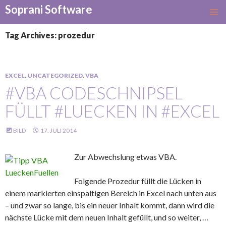
Soprani Software
SKIP
TO
Tag Archives: prozedur
CONTENT
EXCEL
,
UNCATEGORIZED
,
VBA
#VBA CODESCHNIPSEL
FÜLLT #LUECKEN IN #EXCEL
BILD
17. JULI 2014
Zur Abwechslung etwas VBA.
Folgende Prozedur füllt die Lücken in
einem markierten einspaltigen Bereich in Excel nach unten aus
– und zwar so lange, bis ein neuer Inhalt kommt, dann wird die
nächste Lücke mit dem neuen Inhalt gefüllt, und so weiter, …