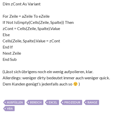
Dim zCont As Variant
For Zeile = aZeile To eZeile
If Not IsEmpty(Cells(Zeile, Spalte)) Then
zCont = Cells(Zeile, Spalte).Value
Else
Cells(Zeile, Spalte).Value = zCont
End If
Next Zeile
End Sub
(Lässt sich übrigens noch ein wenig aufpolieren, klar.
Allerdings: weniger dirty bedeutet immer auch weniger quick.
Dem Kunden genügt’s jedenfalls auch so
)
AUSFÜLLEN
BEREICH
EXCEL
PROZEDUR
RANGE
VBA