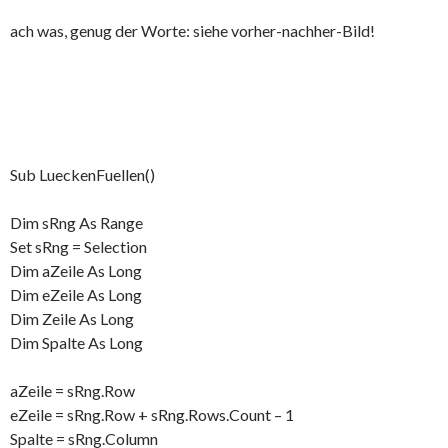
ach was, genug der Worte: siehe vorher-nachher-Bild!
Sub LueckenFuellen()
Dim sRng As Range
Set sRng = Selection
Dim aZeile As Long
Dim eZeile As Long
Dim Zeile As Long
Dim Spalte As Long
aZeile = sRng.Row
eZeile = sRng.Row + sRng.Rows.Count – 1
Spalte = sRng.Column