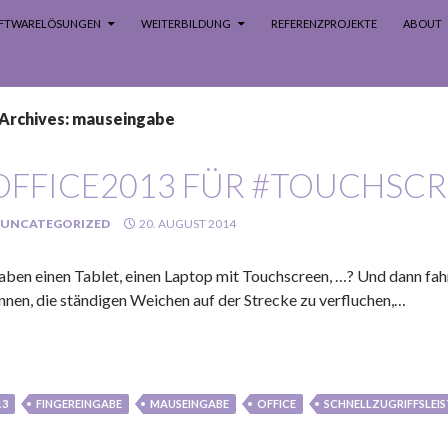
SOFTWARELÖSUNGEN
WEITERBILDUNG
REFERENZPROJEKTE
ABOUT
 Archives: mauseingabe
OFFICE2013 FÜR #TOUCHSCR
UNCATEGORIZED
20. AUGUST 2014
haben einen Tablet, einen Laptop mit Touchscreen, …? Und dann fa
nnen, die ständigen Weichen auf der Strecke zu verfluchen,…
13
FINGEREINGABE
MAUSEINGABE
OFFICE
SCHNELLZUGRIFFSLEIS