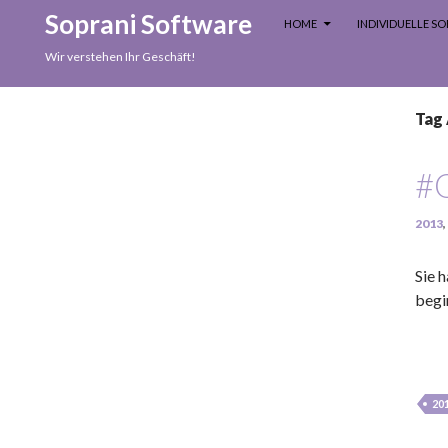
SKIP TO CONTENT
Search
Soprani Software
HOME
INDIVIDUELLE 
Wir verstehen Ihr Geschäft!
Tag
#
2013
,
Sie 
begi
20