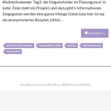
#Adventkalender Tag2: die Eingabefelder im Planungstool. In
jeder Zeile steht ein Projekt, und dazu gibt’s Informationen.
Eingegeben werden eine ganze Menge Daten (das hier ist nur
ein anonymisiertes Beispiel, bitte):…
Read More »
ADVENTKALENDER
EINGABEFELDER
EXCEL
KENNZAHLEN
PLANUNG
Proudly powered by WordPress
||
Themed by Ridizain