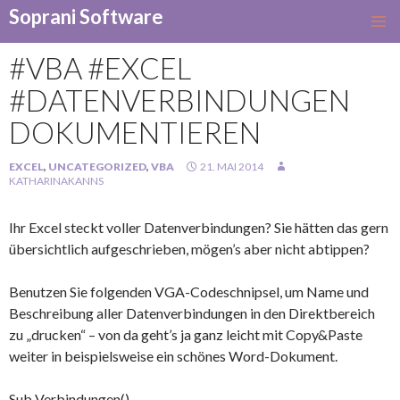
Soprani Software
SKIP
TO
#VBA #EXCEL
CONTENT
#DATENVERBINDUNGEN
DOKUMENTIEREN
EXCEL
,
UNCATEGORIZED
,
VBA
21. MAI 2014
KATHARINAKANNS
Ihr Excel steckt voller Datenverbindungen? Sie hätten das gern
übersichtlich aufgeschrieben, mögen’s aber nicht abtippen?
Benutzen Sie folgenden VGA-Codeschnipsel, um Name und
Beschreibung aller Datenverbindungen in den Direktbereich
zu „drucken“ – von da geht’s ja ganz leicht mit Copy&Paste
weiter in beispielsweise ein schönes Word-Dokument.
Sub Verbindungen()