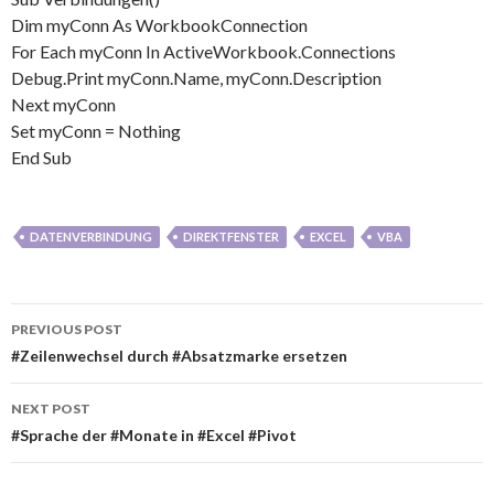
Dim myConn As WorkbookConnection
For Each myConn In ActiveWorkbook.Connections
Debug.Print myConn.Name, myConn.Description
Next myConn
Set myConn = Nothing
End Sub
DATENVERBINDUNG
DIREKTFENSTER
EXCEL
VBA
Post
PREVIOUS POST
navigation
#Zeilenwechsel durch #Absatzmarke ersetzen
NEXT POST
#Sprache der #Monate in #Excel #Pivot